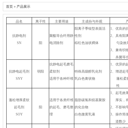
首页
»
产品展示
品名
离子性
主要用途
主成份与外观
阳离子季铵型表面活
1
、优良的
抗静电剂
聚酯等合纤用静
性剂
2
、具有阳
SN
阳
电消除剂
棕红色油状稠体
匀染效
3
、兼有织
杀菌等
抗静电起毛磨毛
1
、优异的
抗静电起毛剂
弱阳
柔软剂
特殊高级醇乳化剂
2
、增进起
SNY
适用于各种纤维
乳白色膏状物
蓬松柔
性
1
、起毛效
蓬松增厚柔软
适用于各类纤维
脂肪碳氢和烷基聚胺
厚实，
起毛剂
阳
的起毛、磨毛整
的化合物
2
、不影响
SOY
理
白色微黄乳液
3
、操作简
道数少