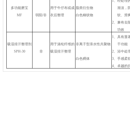
1
、经处理
多功能磨宝
用于牛仔布或成
脂类衍生物
渐淡，
MF
弱阳
/
非
衣后整理
白色糊状物
软、滑
2
、兼有去
功效
1
、具有显
吸湿排汗整理剂
用于涤纶纤维的
非离子型亲水性共聚物
干功能
SPH-30
非
吸湿排汗整理
2
、浴中处
白色稠体
3
、手感柔
4、卓越的